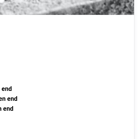
n end
en end
n end