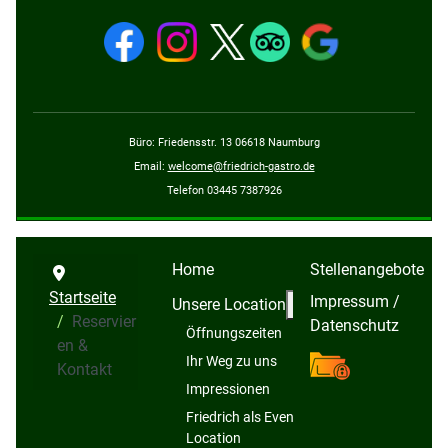
Büro: Friedensstr. 13 06618 Naumburg
Email:
welcome@friedrich-gastro.de
Telefon 03445 7387926
Home
Stellenangebote
Startseite
Impressum /
Weitere Information
Unsere Location
Reservier
Datenschutz
Öffnungszeiten
en &
team@friedri
Ihr Weg zu uns
Kontakt
Impressionen
Friedrich als Event-
Location